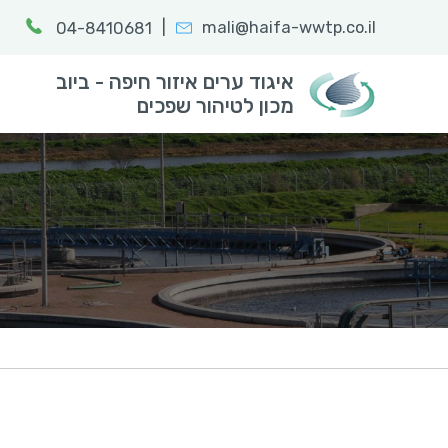
|
mali@haifa-wwtp.co.il
04-8410681
חפש:
הקלד מילת
איגוד ערים איזור חיפה - ביוב
מכון לטיהור שפכים