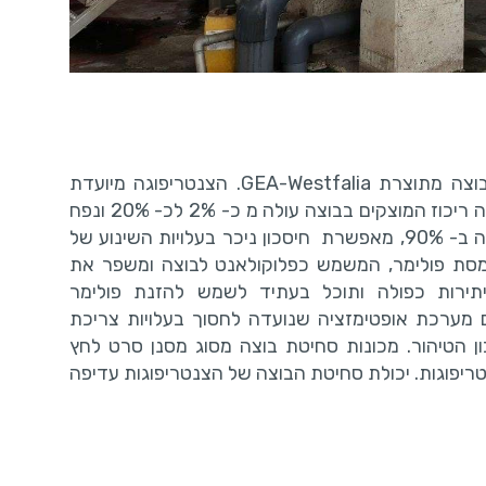
ם
החלפת צנרת פיילוט בלפיד
בשנת 2016 נרכשה והופעלה צנטריפוגה לסחיטת בוצה מתוצרת GEA-Westfalia. הצנטריפוגה מיועדת
הגז
לסחיטת 60 מק"ש של בוצה מעוכלת. בתהליך הסחיטה ריכוז המוצקים בבוצה עולה מ כ- 2% לכ- 20% ונפח
הבוצה שיוצאת קטן לכדי 6 מק"ש. הקטנת נפח הבוצה ב- 90%, מאפשרת חיסכון ניכר בעלויות השינוע של
צורך אוורור
הוחלפה צנרת הפיילוט בלפיד הגז לצנרת
סת פולימר, המשמש כפלוקולאנט לבוצה ומשפר את
נירוסטה בעלות...
ירות כפולה ותוכל בעתיד לשמש להזנת פולימר
מערכת אופטימזציה שנועדה לחסוך בעלויות צריכת
קרא עוד
קרא עוד
ן הטיהור. מכונות סחיטת בוצה מסוג מסנן סרט לחץ
פוגות. יכולת סחיטת הבוצה של הצנטריפוגות עדיפה