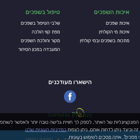
איכות השפכים
טיפול בשפכים
איכות שפכים
שלבי הטיפול בשפכים
איכות מי הקולחין
מפת קווי הולכה
מתכות בשפכים ובמי קולחין
מקור והולכת השפכים
המעבדה במכון הטיהור
הישארו מעודכנים
Pionet Logo
Crafted by
ונקציונליות של האתר, לספק לך חוויית גלישה טובה יותר ולאפשר לשותפי
ה וכיצד ניתן לדחות אותם, ניתן לצפות
במדיניות העוגיות שלנו
.
י מסכים", אתה מסכים לשימוש בעוגיות.
מפת אתר
תנאי שימוש
הצהרת נגישות