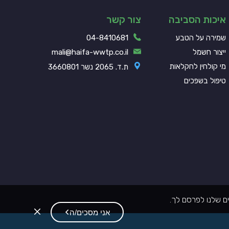
איכות הסביבה
צור קשר
שמירה על הטבע
04-8410681
ייצור חשמל
mali@haifa-wwtp.co.il
מי קולחין לחקלאות
ת.ד. 2065 נשר 3660801
טיפול בשפכים
ם שלנו לפרסם לך.
סגור
אני מסכים/ה
את
מדיניות