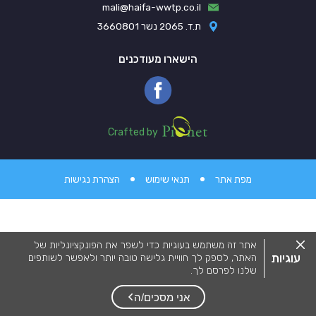
mali@haifa-wwtp.co.il
ת.ד. 2065 נשר 3660801
הישארו מעודכנים
Pionet Logo
Crafted by
מפת אתר
תנאי שימוש
הצהרת נגישות
סגור
אתר זה משתמש בעוגיות כדי לשפר את הפונקציונליות של
את
עוגיות
האתר, לספק לך חוויית גלישה טובה יותר ולאפשר לשותפים
מדיניות
שלנו לפרסם לך.
העוגיות.
מידע המפרט על השימוש בעוגיות באתר זה וכיצד ניתן לדחות
אותם, ניתן לצפות
במדיניות העוגיות שלנו
.
אני מסכים/ה
על ידי שימוש באתר זה או לחיצה על "אני מסכים", אתה