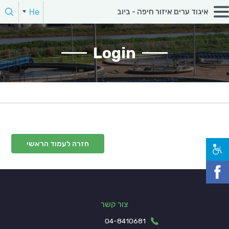
חפש:
He
איגוד ערים איזור חיפה - ביוב
הקלד מילת חיפוש
Login
חזרה לעמוד הראשי
צור קשר
04-8410681