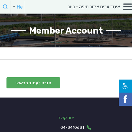
חפש:
He
איגוד ערים איזור חיפה - ביוב
הקלד מילת חיפוש
Member Account
חזרה לעמוד הראשי
צור קשר
04-8410681