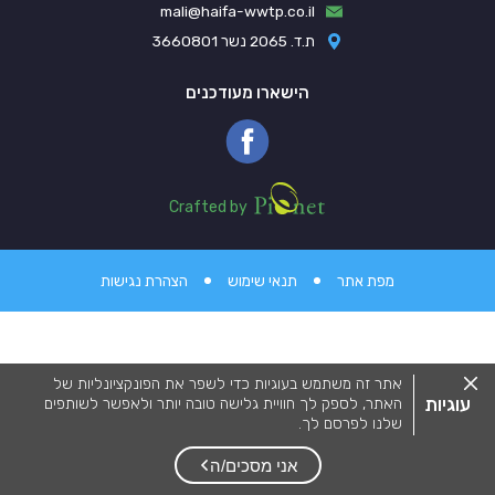
mali@haifa-wwtp.co.il
ת.ד. 2065 נשר 3660801
הישארו מעודכנים
Pionet Logo
Crafted by
מפת אתר
תנאי שימוש
הצהרת נגישות
סגור
אתר זה משתמש בעוגיות כדי לשפר את הפונקציונליות של
את
עוגיות
האתר, לספק לך חוויית גלישה טובה יותר ולאפשר לשותפים
מדיניות
שלנו לפרסם לך.
העוגיות.
מידע המפרט על השימוש בעוגיות באתר זה וכיצד ניתן לדחות
אותם, ניתן לצפות
במדיניות העוגיות שלנו
.
אני מסכים/ה
על ידי שימוש באתר זה או לחיצה על "אני מסכים", אתה