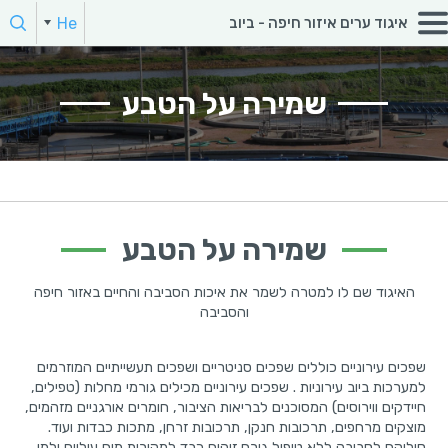
חפש:
He
איגוד ערים איזור חיפה - ביוב
En
הקלד מילת חיפוש
שמירה על הטבע
שמירה על הטבע
האיגוד שם לו למטרה לשמר את איכות הסביבה והחיים באזור חיפה
והסביבה
שפכים עירוניים כוללים שפכים סניטריים ושפכים תעשייתיים המוזרמים
למערכות ביוב עירוניות . שפכים עירוניים מכילים גורמי מחלות (טפילים,
חיידקים ווירוסים) המסוכנים לבריאות הציבור, חומרים אורגניים מזהמים,
מוצקים מרחפים, תרכובות חנקן, תרכובות זרחן, מתכות כבדות ועוד.
סילוקם לסביבה ללא טיפול גורם זיהום כבד למקורות מים עיליים ולמי