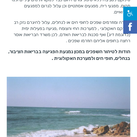
תהום, מפגעי ריח, מפגעים אסתטיים וכן עלול לגרום למפגעים
תברואיים.
במידה ומוזרמים שפכים לחופי הים או לנחלים, עלול להיגרם נזק רב
למרקם האקולוגי , למערכות החי והצומח ,פגיעה בפעילות ימית
(כדוגמת דיג) ואף סכנות לבריאות האדם, לכן משרד הבריאות אוסר
רחצה בחופים אליהם הוזרמו שפכים .
הודות לטיהור השפכים במכון נמנעת הפגיעה בבריאות הציבור,
בנחלים, חופי הים ולמערכת האקולוגית .