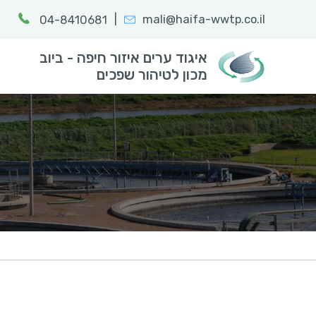
|
mali@haifa-wwtp.co.il
04-8410681
חפש:
הקלד מילת
איגוד ערים איזור חיפה - ביוב
מכון לטיהור שפכים