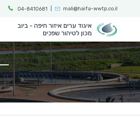
|
mali@haifa-wwtp.co.il
04-8410681
חפש:
הקלד מילת
איגוד ערים איזור חיפה - ביוב
מכון לטיהור שפכים