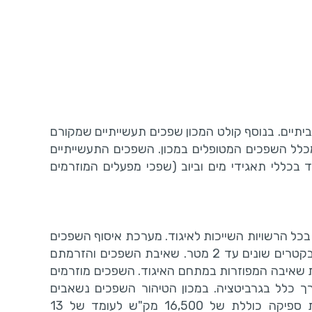
ביתיים. בנוסף קולט המכון שפכים תעשייתיים שמקורם
לים שבמרחב האיגוד. שפכי תעשייה מהווים כ- 15% מכלל השפכים המטופלים במכון. השפכים התעשייתיים
בכללי תאגידי מים וביוב (שפכי מפעלים המוזרמים
כל הרשויות השייכות לאיגוד. מערכת איסוף השפכים
כוללת כ- 100 ק"מ של צנרת מאספים ראשיים וקווי סניקה בקטרים שונים עד 2 מטר. שאיבת השפכים והזרמתם
טיהור במפרץ חיפה נעשית באמצעות 46 תחנות שאיבה המפוזרות במתחם האיגוד. השפכים מוזרמים
רך כלל בגרביטציה. במכון הטיהור השפכים נשאבים
לתהליכי הטיפול באמצעות שלוש משאבות בורגיות, בעלות ספיקה כוללת של 16,500 מק"ש לעומד של 13