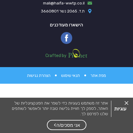
mali@haifa-wwtp.co.il
ת.ד. 2065 נשר 3660801
הישארו מעודכנים
Pionet Logo
Crafted by
מפת אתר
תנאי שימוש
הצהרת נגישות
סגור
אתר זה משתמש בעוגיות כדי לשפר את הפונקציונליות של
את
עוגיות
האתר, לספק לך חוויית גלישה טובה יותר ולאפשר לשותפים
מדיניות
שלנו לפרסם לך.
העוגיות.
מידע המפרט על השימוש בעוגיות באתר זה וכיצד ניתן לדחות
אותם, ניתן לצפות
במדיניות העוגיות שלנו
.
אני מסכים/ה
על ידי שימוש באתר זה או לחיצה על "אני מסכים", אתה