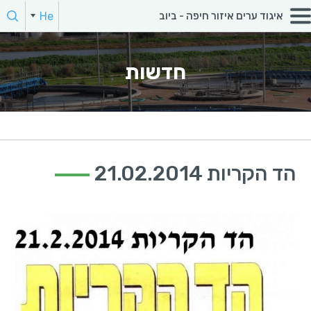
חפש:
He
איגוד ערים איזור חיפה - ביוב
En
הקלד מילת חיפוש
חדשות
הד הקריות 21.02.2014