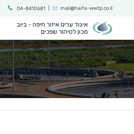
|
mali@haifa-wwtp.co.il
04-8410681
חפש:
הקלד מילת
איגוד ערים איזור חיפה - ביוב
מכון לטיהור שפכים