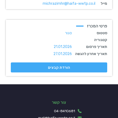
מייל
michrazimhr@haifa-wwtp.co.il
פרטי המכרז
סטטוס
סגור
קטגוריה
תאריך פרסום
21.01.2026
תאריך אחרון להגשה
27.01.2026
הורדת קבצים
צור קשר
04-8410681
mali@haifa-wwtp.co.il