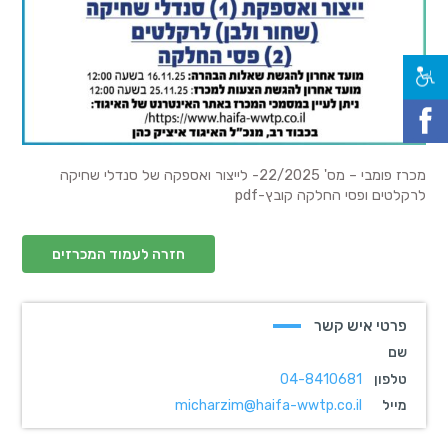
מכרז פומבי – מס' 22/2025- לייצור ואספקה של סנדלי שחיקה
לרקלטים ופסי החלקה קובץ-pdf
חזרה לעמוד המכרזים
פרטי איש קשר
שם
טלפון
04-8410681
מייל
micharzim@haifa-wwtp.co.il