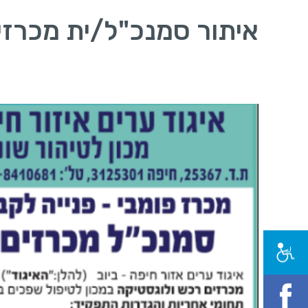
איתור סמנכ"ל/ית מכרזי