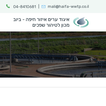
|
mali@haifa-wwtp.co.il
04-8410681
חפש:
הקלד מילת
איגוד ערים איזור חיפה - ביוב
מכון לטיהור שפכים